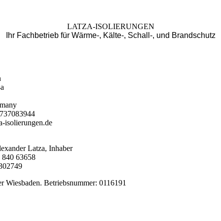
LATZA-ISOLIERUNGEN
Ihr Fachbetrieb für Wärme-, Kälte-, Schall-, und Brandschutz
n
4a
rmany
 1737083944
a-isolierungen.de
lexander Latza, Inhaber
 840 63658
302749
 Wiesbaden. Betriebsnummer: 0116191