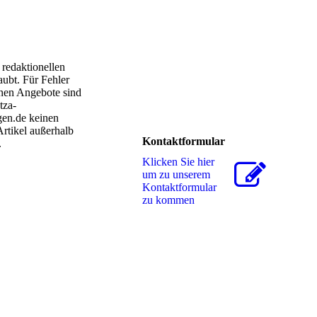
 redaktionellen
aubt. Für Fehler
enen Angebote sind
tza-
gen.de keinen
Artikel außerhalb
Kontaktformular
.
Klicken Sie hier
um zu unserem
Kon­takt­for­mu­lar
zu kommen